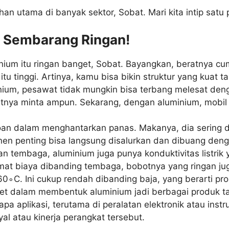
ihan utama di banyak sektor, Sobat. Mari kita intip satu 
an Sembarang Ringan!
nium itu ringan banget, Sobat. Bayangkan, beratnya cuma
tu tinggi. Artinya, kamu bisa bikin struktur yang kuat t
um, pesawat tidak mungkin bisa terbang melesat denga
nya minta ampun. Sekarang, dengan aluminium, mobil b
oan dalam menghantarkan panas. Makanya, dia sering dip
nen penting bisa langsung disalurkan dan dibuang denga
 tembaga, aluminium juga punya konduktivitas listrik 
 hemat biaya dibanding tembaga, bobotnya yang ringan j
60
∘
C
. Ini cukup rendah dibanding baja, yang berarti p
et dalam membentuk aluminium jadi berbagai produk tan
rapa aplikasi, terutama di peralatan elektronik atau in
l atau kinerja perangkat tersebut.