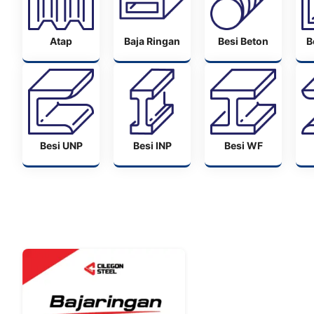
Atap
Baja Ringan
Besi Beton
B
Besi UNP
Besi INP
Besi WF