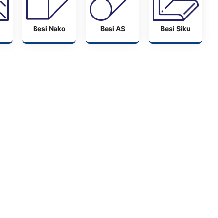
Besi Nako
Besi AS
Besi Siku