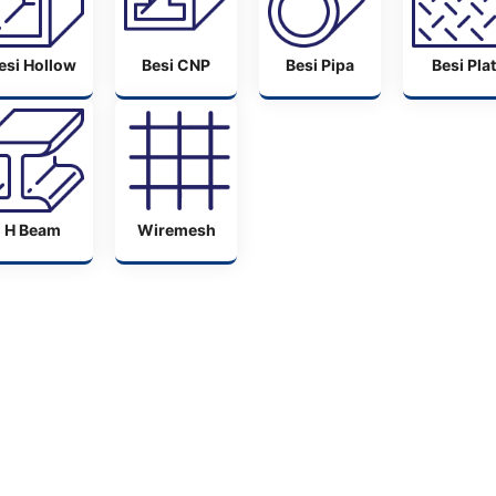
esi Hollow
Besi CNP
Besi Pipa
Besi Plat
H Beam
Wiremesh