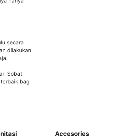
nya hanya
ulu secara
an dilakukan
ja.
ari Sobat
terbaik bagi
nitasi
Accesories