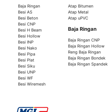
Baja Ringan
Atap Bitumen
Besi AS
Atap Metal
Besi Beton
Atap uPVC
Besi CNP
Baja Ringan
Besi H Beam
Besi Hollow
Baja Ringan CNP
Besi INP
Baja Ringan Hollow
Besi Nako
Reng Baja Ringan
Besi Pipa
Baja Ringan Bondek
Besi Plat
Baja Ringan Spandek
Besi Siku
Besi UNP
Besi WF
Besi Wiremesh