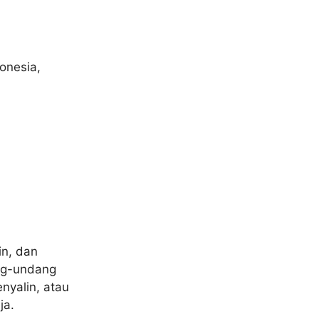
donesia,
in, dan
ang-undang
nyalin, atau
ja.