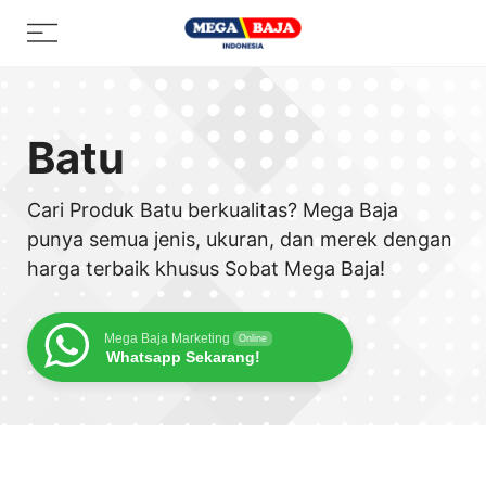
Skip
Menu
to
content
Batu
Cari Produk Batu berkualitas? Mega Baja
punya semua jenis, ukuran, dan merek dengan
harga terbaik khusus Sobat Mega Baja!
Mega Baja Marketing
Online
Whatsapp Sekarang!