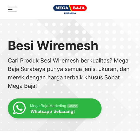
Skip
Menu
to
content
Besi Wiremesh
Cari Produk Besi Wiremesh berkualitas? Mega
Baja Surabaya punya semua jenis, ukuran, dan
merek dengan harga terbaik khusus Sobat
Mega Baja!
Mega Baja Marketing
Online
Whatsapp Sekarang!