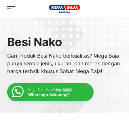
Skip
Menu
to
content
Besi Nako
Cari Produk Besi Nako berkualitas? Mega Baja
punya semua jenis, ukuran, dan merek dengan
harga terbaik khusus Sobat Mega Baja!
Mega Baja Marketing
Online
Whatsapp Sekarang!