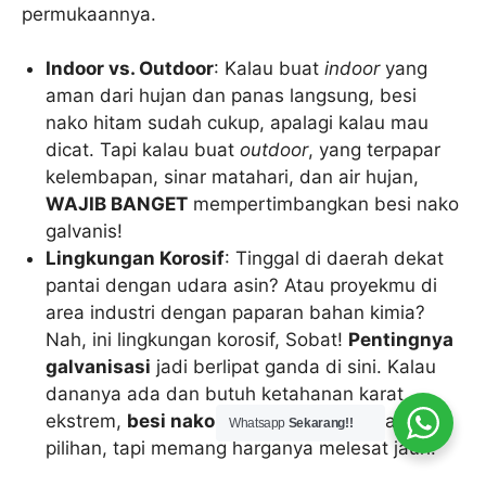
permukaannya.
Indoor vs. Outdoor
: Kalau buat
indoor
yang
aman dari hujan dan panas langsung, besi
nako hitam sudah cukup, apalagi kalau mau
dicat. Tapi kalau buat
outdoor
, yang terpapar
kelembapan, sinar matahari, dan air hujan,
WAJIB BANGET
mempertimbangkan besi nako
galvanis!
Lingkungan Korosif
: Tinggal di daerah dekat
pantai dengan udara asin? Atau proyekmu di
area industri dengan paparan bahan kimia?
Nah, ini lingkungan korosif, Sobat!
Pentingnya
galvanisasi
jadi berlipat ganda di sini. Kalau
dananya ada dan butuh ketahanan karat
ekstrem,
besi nako
stainless steel
bisa jadi
Whatsapp
Sekarang!!
pilihan, tapi memang harganya melesat jauh.