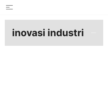
Skip
Menu
to
content
inovasi industri