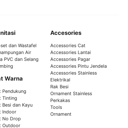
nitasi
Accesories
set dan Wastafel
Accessories Cat
nampungan Air
Accessories Lantai
pa PVC dan Selang
Accessories Pagar
umbing
Accessories Pintu Jendela
Accessories Stainless
t Warna
Elektrikal
Rak Besi
t Pendukung
Ornament Stainless
 Tinting
Perkakas
t Besi dan Kayu
Tools
t Indoor
Ornament
t No Drop
t Outdoor