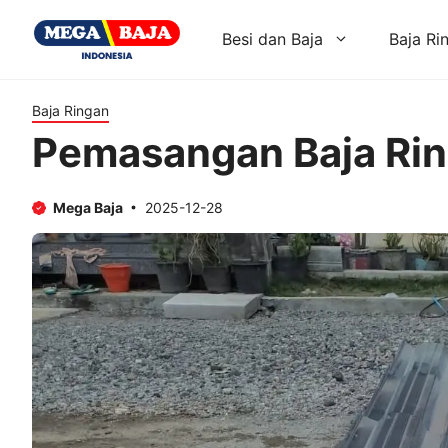
Skip
to
Besi dan Baja
Baja Ri
content
Baja Ringan
Pemasangan Baja Rin
Mega Baja
2025-12-28