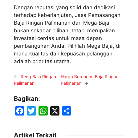
Dengan reputasi yang solid dan dedikasi
terhadap keberlanjutan, Jasa Pemasangan
Baja Ringan Palimanan dari Mega Baja
bukan sekadar pilihan, tetapi merupakan
investasi cerdas untuk masa depan
pembangunan Anda. Pilihlah Mega Baja, di
mana kualitas dan kepuasan pelanggan
adalah prioritas utama.
←
Reng Baja Ringan
Harga Borongan Baja Ringan
Palimanan
Palimanan
→
Bagikan:
F
T
W
X
S
a
w
h
h
c
i
a
a
Artikel Terkait