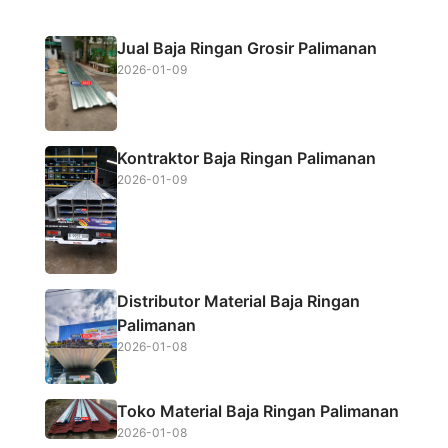
e
t
t
r
b
t
s
e
Jual Baja Ringan Grosir Palimanan
o
e
A
2026-01-09
o
r
p
k
p
Kontraktor Baja Ringan Palimanan
2026-01-09
Distributor Material Baja Ringan
Palimanan
2026-01-08
Toko Material Baja Ringan Palimanan
2026-01-08